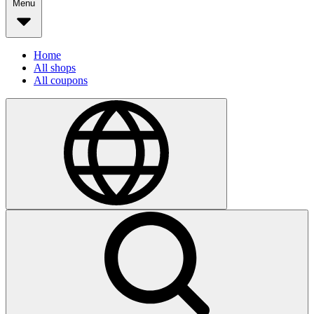
Menu
Home
All shops
All coupons