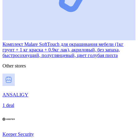
Комплект Malare SoftTouch для окрашивания мебели (1кг
грунт + 1 кг краска + 0.9кг лак), акриловый, без запаха,
быстросохнущий, полуглянцевый, цвет голубая пихта
Other stores
ANSALIGY
1 deal
Keeper Security