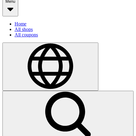
Menu
Home
All shops
All coupons