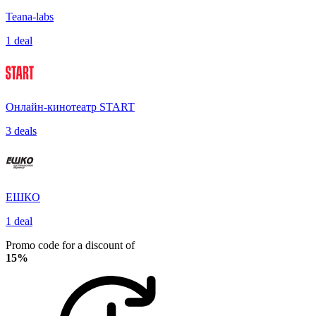
Teana-labs
1 deal
Онлайн-кинотеатр START
3 deals
ЕШКО
1 deal
Promo code for a discount of
15%