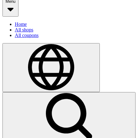
Menu
Home
All shops
All coupons