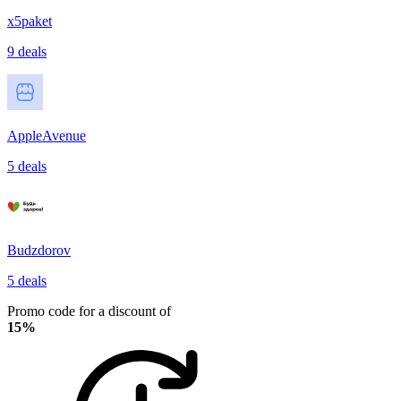
x5paket
9 deals
AppleAvenue
5 deals
Budzdorov
5 deals
Promo code for a discount of
15%