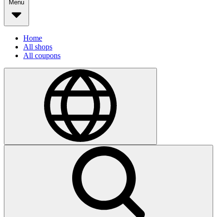
Menu
Home
All shops
All coupons