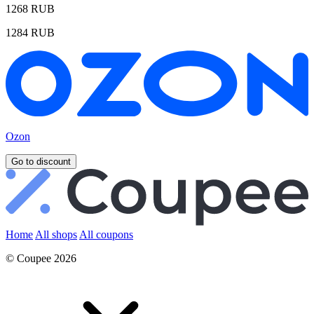
1268 RUB
1284 RUB
Ozon
Go to discount
Home
All shops
All coupons
© Coupee 2026