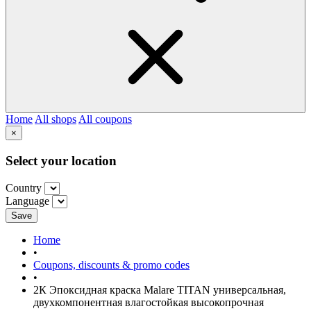
Home
All shops
All coupons
×
Select your location
Country
Language
Save
Home
•
Coupons, discounts & promo codes
•
2К Эпоксидная краска Malare TITAN универсальная,
двухкомпонентная влагостойкая высокопрочная