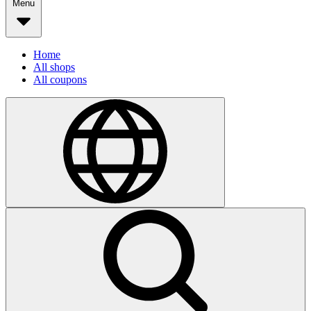
Menu
Home
All shops
All coupons