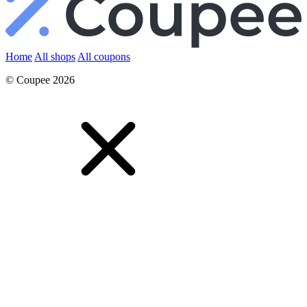
Home
All shops
All coupons
© Coupee 2026