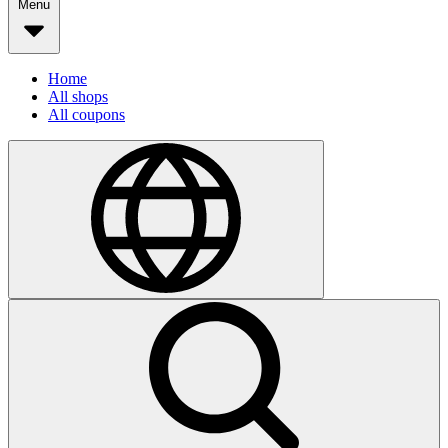
Menu
Home
All shops
All coupons