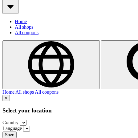
Home
All shops
All coupons
Home
All shops
All coupons
×
Select your location
Country
Language
Save