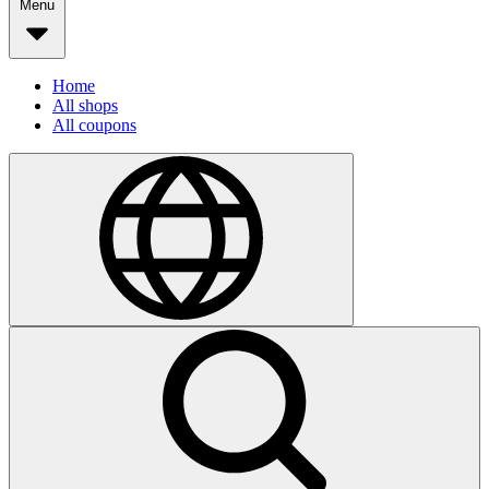
Menu
Home
All shops
All coupons