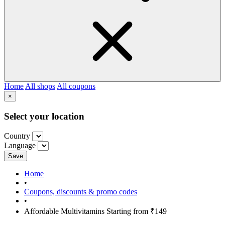
Home
All shops
All coupons
×
Select your location
Country
Language
Save
Home
•
Coupons, discounts & promo codes
•
Affordable Multivitamins Starting from ₹149