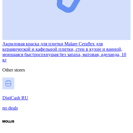
Акриловая краска для плитки Malare Ceraflex для
керамической и кафельной плитки, стен в кухне и ванной,
моющаяся быстросохнущая без запаха, матовая, аделаида, 10
кг
Other stores
DigiCash RU
no deals