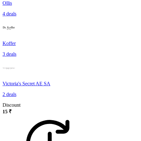
Ollis
4 deals
Koffer
3 deals
Victoria's Secret AE SA
2 deals
Discount
15 ₹