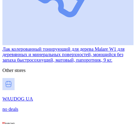
Лак колерованный тонирующий для дерева Malare W1 для
деревянных и минеральных поверхностей, моющийся без
запаха быстросохнущий, матовый, папоротник, 9 кг.
Other stores
WAUDOG UA
no deals