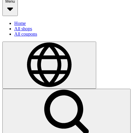
Menu
Home
All shops
All coupons