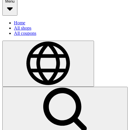
Menu
Home
All shops
All coupons