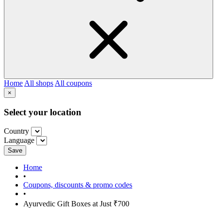
Home
All shops
All coupons
×
Select your location
Country
Language
Save
Home
•
Coupons, discounts & promo codes
•
Ayurvedic Gift Boxes at Just ₹700