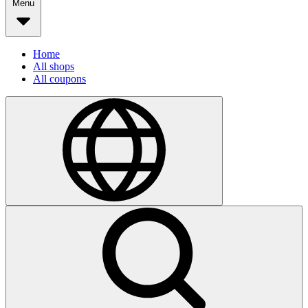
Menu
Home
All shops
All coupons