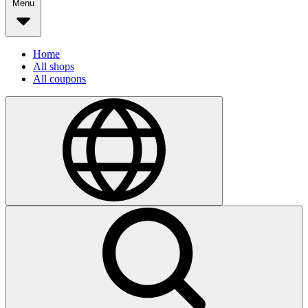
Menu
Home
All shops
All coupons