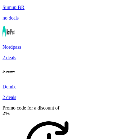
Sumup BR
no deals
Nordpass
2 deals
Demix
2 deals
Promo code for a discount of
2%