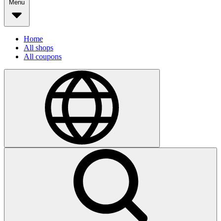
Menu
Home
All shops
All coupons