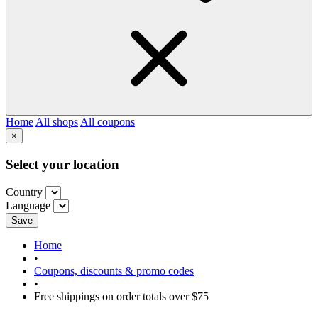
Home
All shops
All coupons
×
Select your location
Country
Language
Save
Home
•
Coupons, discounts & promo codes
•
Free shippings on order totals over $75