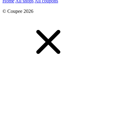
Home
All shops
All coupons
© Coupee 2026