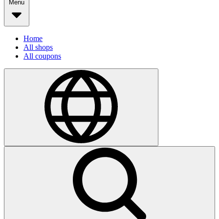
Menu
Home
All shops
All coupons