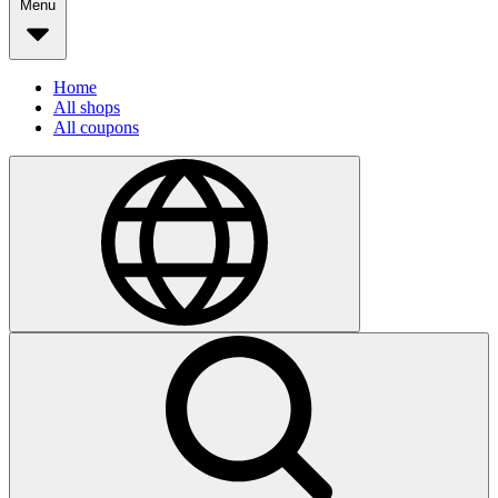
Menu
Home
All shops
All coupons