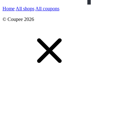
Home
All shops
All coupons
© Coupee 2026