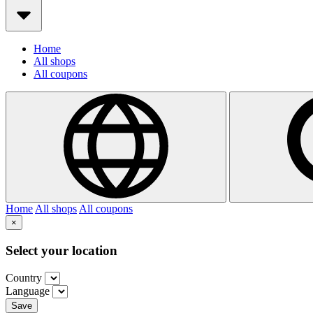
Home
All shops
All coupons
Home
All shops
All coupons
×
Select your location
Country
Language
Save