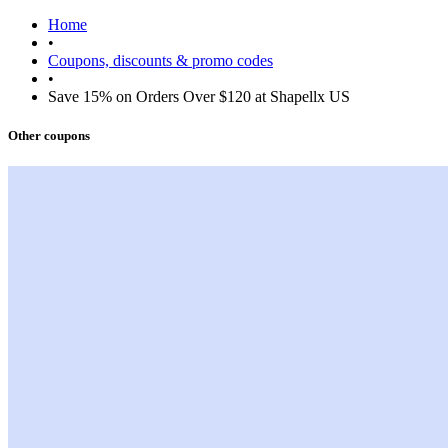
Home
•
Coupons, discounts & promo codes
•
Save 15% on Orders Over $120 at Shapellx US
Other coupons