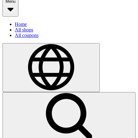
Menu
Home
All shops
All coupons