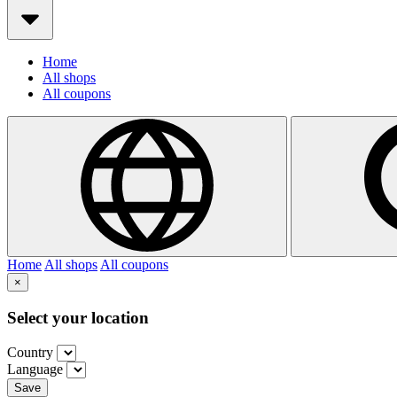
Home
All shops
All coupons
Home
All shops
All coupons
×
Select your location
Country
Language
Save