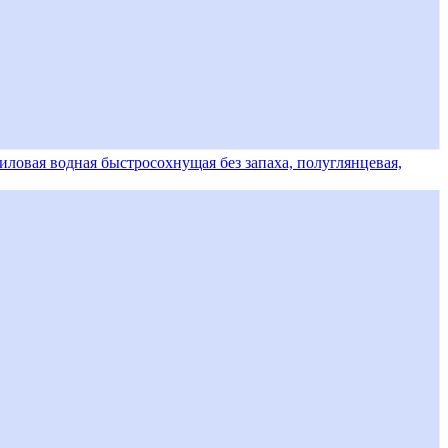
иловая водная быстросохнущая без запаха, полуглянцевая,