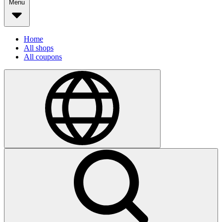
Menu
Home
All shops
All coupons