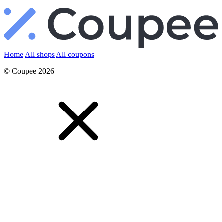
Home
All shops
All coupons
© Coupee 2026