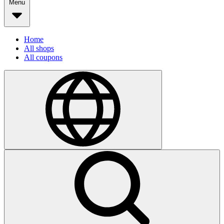
Menu
Home
All shops
All coupons