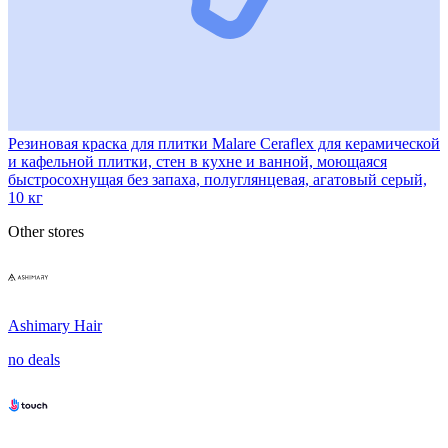
Резиновая краска для плитки Malare Ceraflex для керамической
и кафельной плитки, стен в кухне и ванной, моющаяся
быстросохнущая без запаха, полуглянцевая, агатовый серый,
10 кг
Other stores
Ashimary Hair
no deals