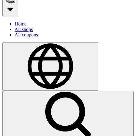
Menu
Home
All shops
All coupons