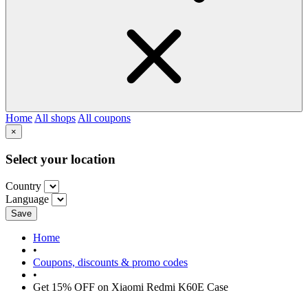
Home
All shops
All coupons
×
Select your location
Country
Language
Save
Home
•
Coupons, discounts & promo codes
•
Get 15% OFF on Xiaomi Redmi K60E Case