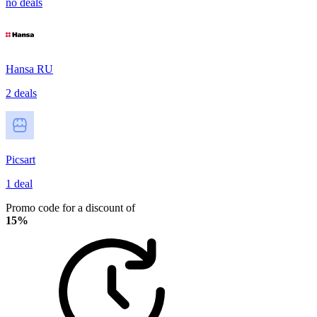
no deals
Hansa RU
2 deals
Picsart
1 deal
Promo code for a discount of
15%