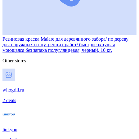
Резиновая краска Malare для деревянного забора/ по дереву
для наружных и внутренних работ/ быстросохнущая
моющаяся без запаха полуглянцевая, черный, 10 кг.
Other stores
whogrill.ru
2 deals
linkyou