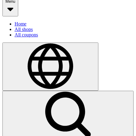
Menu
Home
All shops
All coupons