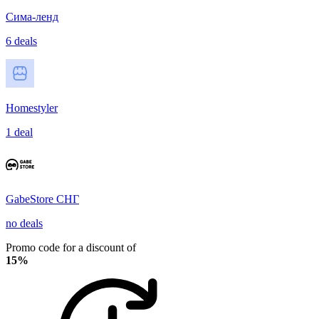
Сима-ленд
6 deals
Homestyler
1 deal
GabeStore СНГ
no deals
Promo code for a discount of
15%