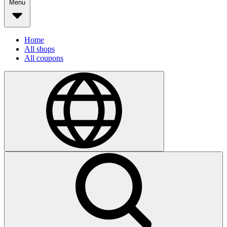
Menu
Home
All shops
All coupons