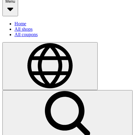
Menu
Home
All shops
All coupons