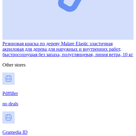
Резиновая краска по дереву Malare Elastic эластичная
акриловая для дерева для наружных и внутренних работ,
быстросохнущая без запаха, полуглянцевая, линия ветра, 10 кг
Other stores
Pdffiller
no deals
Gramedia ID