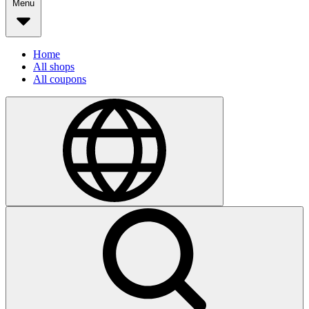
Menu
Home
All shops
All coupons