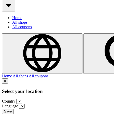
Home
All shops
All coupons
Home
All shops
All coupons
×
Select your location
Country
Language
Save