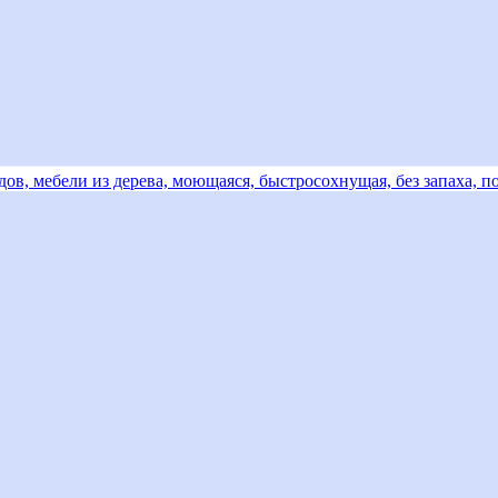
дов, мебели из дерева, моющаяся, быстросохнущая, без запаха, п