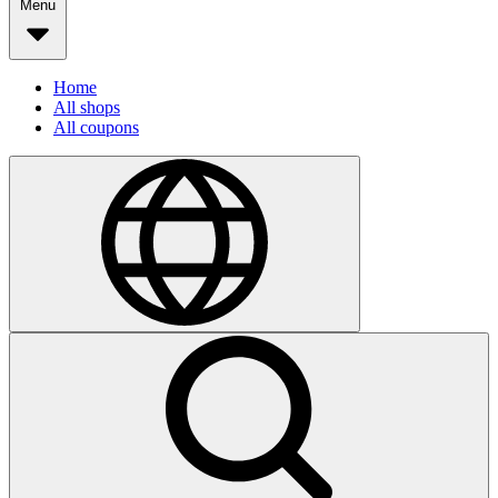
Menu
Home
All shops
All coupons