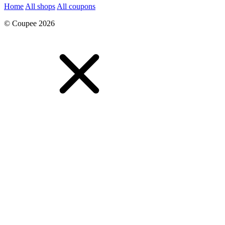
Home
All shops
All coupons
© Coupee 2026