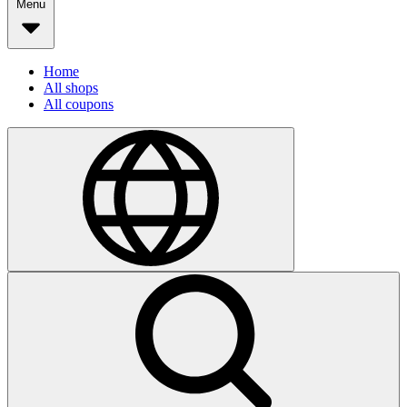
Menu
Home
All shops
All coupons