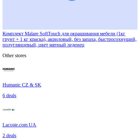
Комплект Malare SoftTouch для окрашивания мебели (1кг
грунт + 1 кг краска), акриловый, без запаха, быстросохнущий,
полуглянцевый, цвет мятный леденец
Other stores
Humanic CZ & SK
6 deals
Lacoste.com UA
2 deals