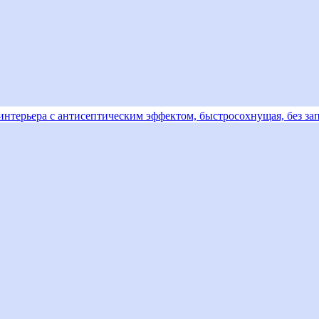
и интерьера с антисептическим эффектом, быстросохнущая, без за