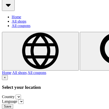
Home
All shops
All coupons
Home
All shops
All coupons
×
Select your location
Country
Language
Save