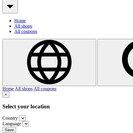
Home
All shops
All coupons
Home
All shops
All coupons
×
Select your location
Country
Language
Save