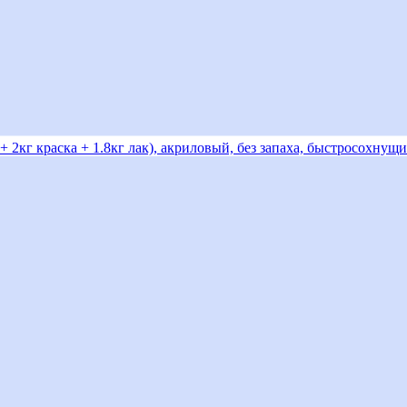
 2кг краска + 1.8кг лак), акриловый, без запаха, быстросохнущи