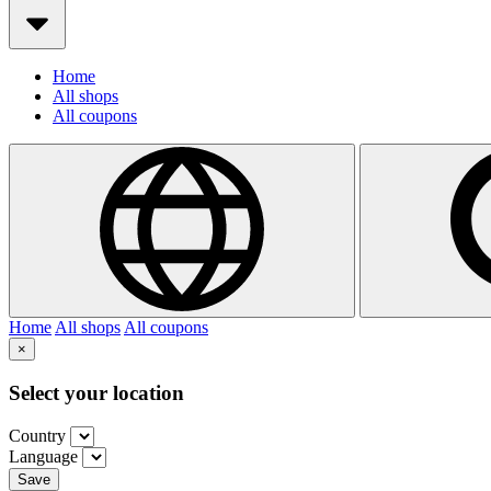
Home
All shops
All coupons
Home
All shops
All coupons
×
Select your location
Country
Language
Save