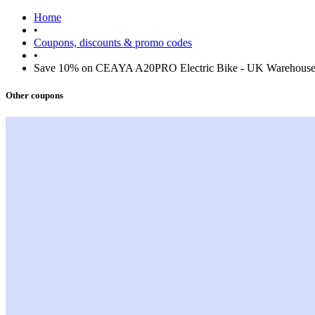
Home
•
Coupons, discounts & promo codes
•
Save 10% on CEAYA A20PRO Electric Bike - UK Warehous
Other coupons