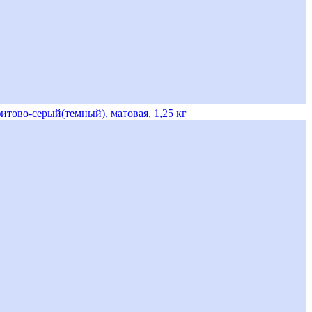
итово-серый(темный), матовая, 1,25 кг