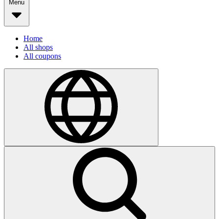
Menu
Home
All shops
All coupons