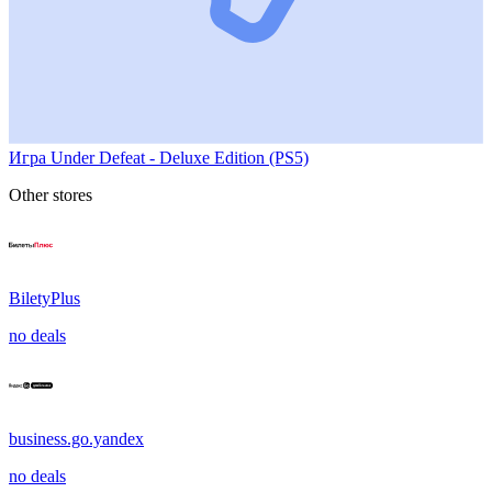
Игра Under Defeat - Deluxe Edition (PS5)
Other stores
BiletyPlus
no deals
business.go.yandex
no deals