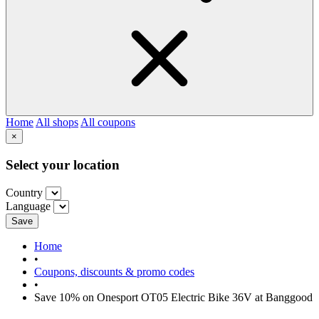
Home
All shops
All coupons
×
Select your location
Country
Language
Save
Home
•
Coupons, discounts & promo codes
•
Save 10% on Onesport OT05 Electric Bike 36V at Banggood