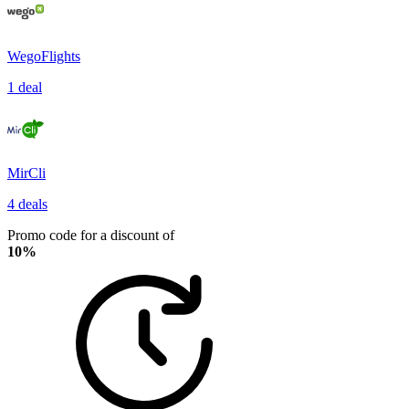
WegoFlights
1 deal
MirCli
4 deals
Promo code for a discount of
10%