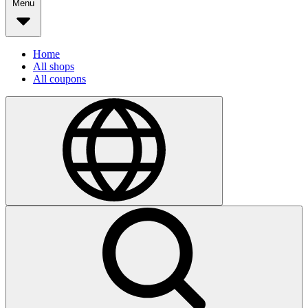
Menu
Home
All shops
All coupons