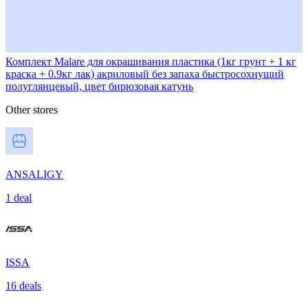
Комплект Malare для окрашивания пластика (1кг грунт + 1 кг
краска + 0.9кг лак) акриловый без запаха быстросохнущий
полуглянцевый, цвет бирюзовая катунь
Other stores
ANSALIGY
1 deal
ISSA
16 deals