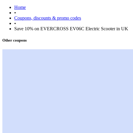
Home
•
Coupons, discounts & promo codes
•
Save 10% on EVERCROSS EV06C Electric Scooter in UK
Other coupons