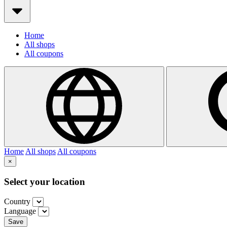
Home
All shops
All coupons
Home
All shops
All coupons
×
Select your location
Country
Language
Save