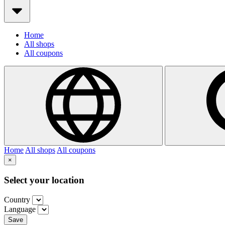
Home
All shops
All coupons
Home
All shops
All coupons
×
Select your location
Country
Language
Save