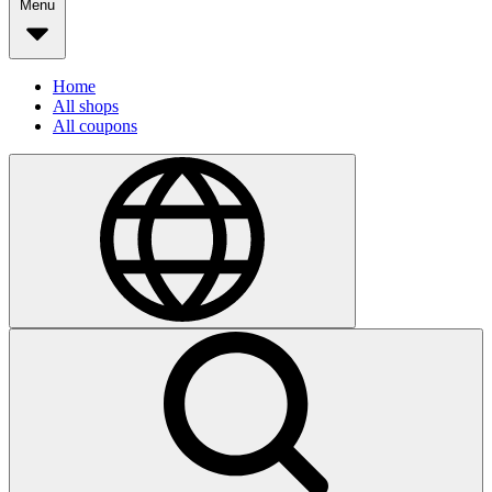
Menu
Home
All shops
All coupons