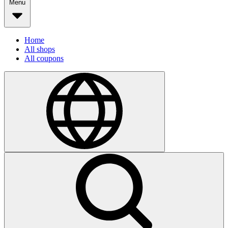
Menu
Home
All shops
All coupons