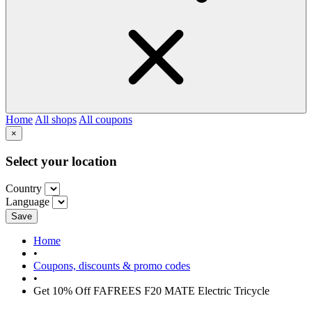
Home
All shops
All coupons
×
Select your location
Country
Language
Save
Home
•
Coupons, discounts & promo codes
•
Get 10% Off FAFREES F20 MATE Electric Tricycle