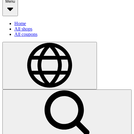
Menu
Home
All shops
All coupons