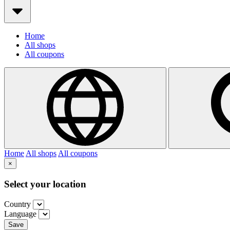
Home
All shops
All coupons
Home
All shops
All coupons
×
Select your location
Country
Language
Save