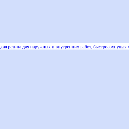
идкая резина для наружных и внутренних работ, быстросохнущая