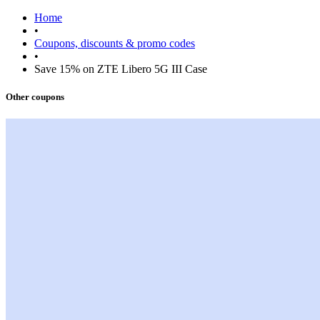
Home
•
Coupons, discounts & promo codes
•
Save 15% on ZTE Libero 5G III Case
Other coupons