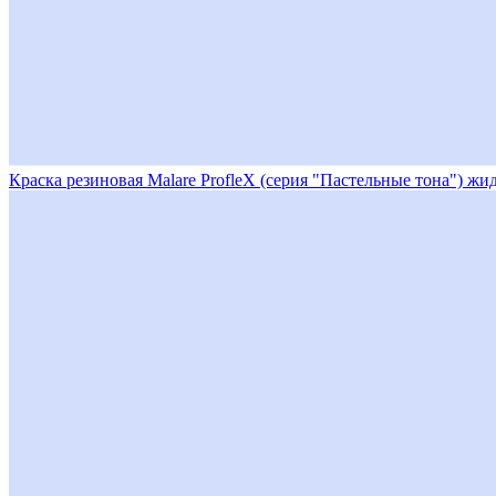
Краска резиновая Malare ProfleX (серия "Пастельные тона") ж