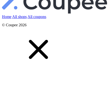
Home
All shops
All coupons
© Coupee 2026