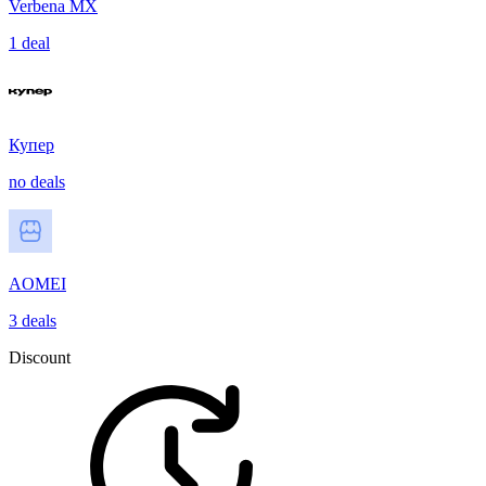
Verbena MX
1 deal
Купер
no deals
AOMEI
3 deals
Discount