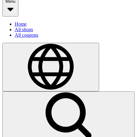
Menu
Home
All shops
All coupons