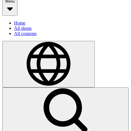
Menu
Home
All shops
All coupons