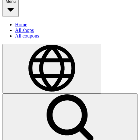
Menu
Home
All shops
All coupons