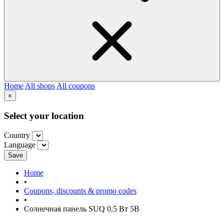
Home
All shops
All coupons
×
Select your location
Country
Language
Save
Home
•
Coupons, discounts & promo codes
•
Солнечная панель SUQ 0,5 Вт 5В