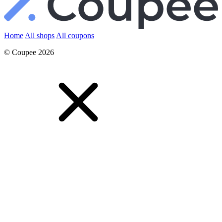
Home
All shops
All coupons
© Coupee 2026