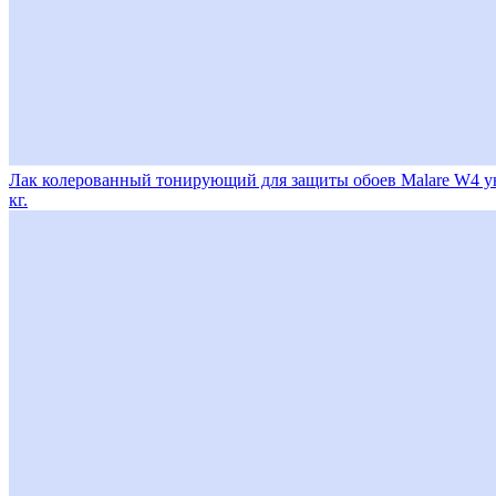
Лак колерованный тонирующий для защиты обоев Malare W4 уни
кг.