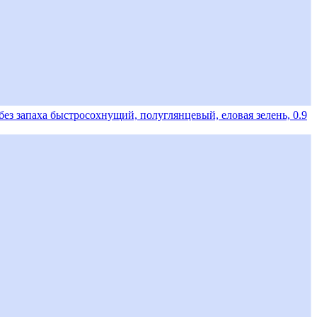
з запаха быстросохнущий, полуглянцевый, еловая зелень, 0.9