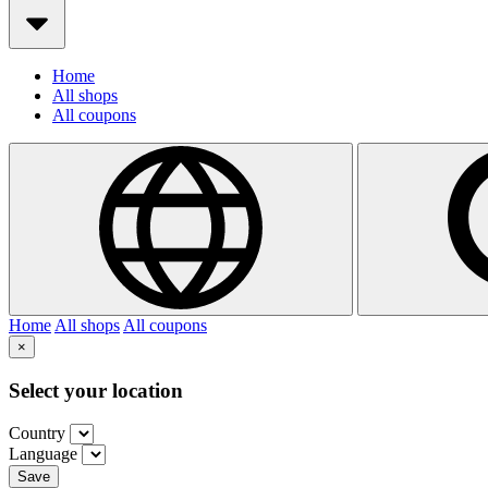
Home
All shops
All coupons
Home
All shops
All coupons
×
Select your location
Country
Language
Save