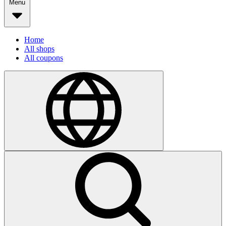
Menu
Home
All shops
All coupons