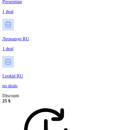
Presentstar
1 deal
Леонардо RU
1 deal
Leokid RU
no deals
Discount
25 $