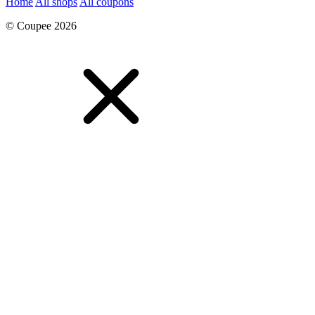
Home
All shops
All coupons
© Coupee 2026