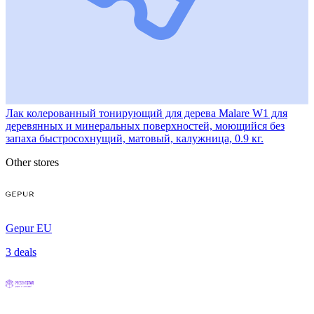
Лак колерованный тонирующий для дерева Malare W1 для
деревянных и минеральных поверхностей, моющийся без
запаха быстросохнущий, матовый, калужница, 0.9 кг.
Other stores
Gepur EU
3 deals