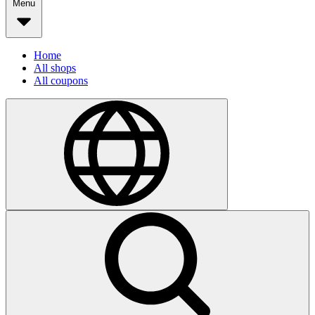
Menu
Home
All shops
All coupons