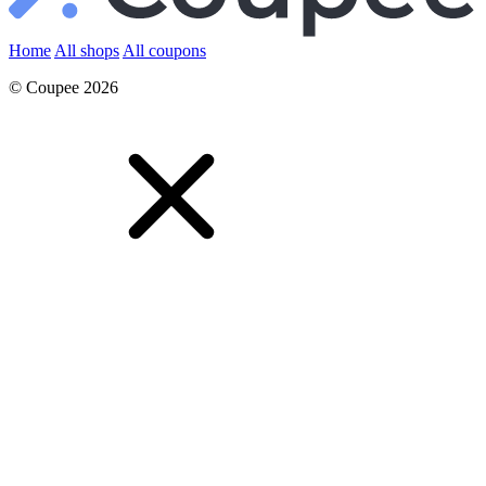
Home
All shops
All coupons
© Coupee 2026