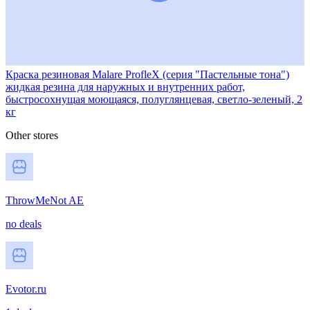
Краска резиновая Malare ProfleX (серия "Пастельные тона")
жидкая резина для наружных и внутренних работ,
быстросохнущая моющаяся, полуглянцевая, светло-зеленый, 2
кг
Other stores
ThrowMeNot AE
no deals
Evotor.ru