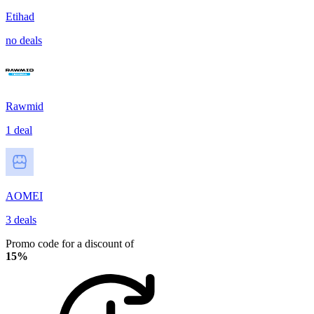
Etihad
no deals
Rawmid
1 deal
AOMEI
3 deals
Promo code for a discount of
15%