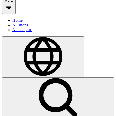
Menu
Home
All shops
All coupons