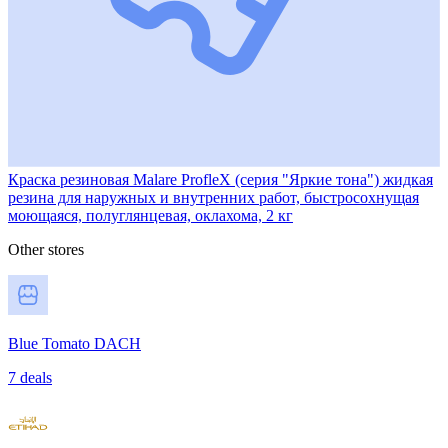
Краска резиновая Malare ProfleX (серия "Яркие тона") жидкая
резина для наружных и внутренних работ, быстросохнущая
моющаяся, полуглянцевая, оклахома, 2 кг
Other stores
Blue Tomato DACH
7 deals