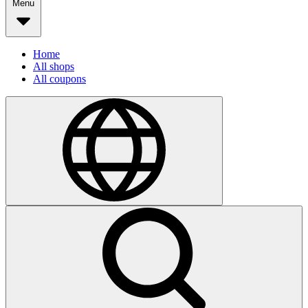
Menu
Home
All shops
All coupons