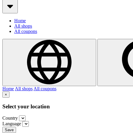
Home
All shops
All coupons
Home
All shops
All coupons
×
Select your location
Country
Language
Save