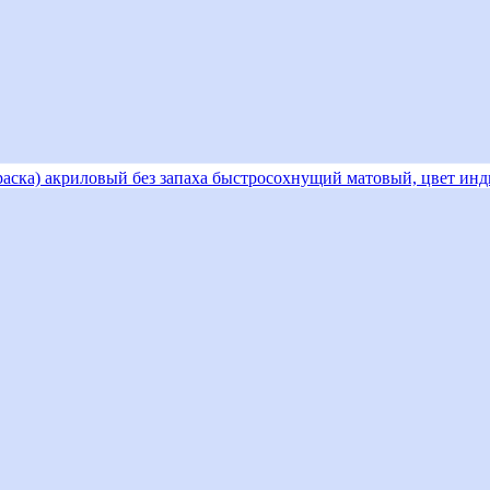
краска) акриловый без запаха быстросохнущий матовый, цвет инд