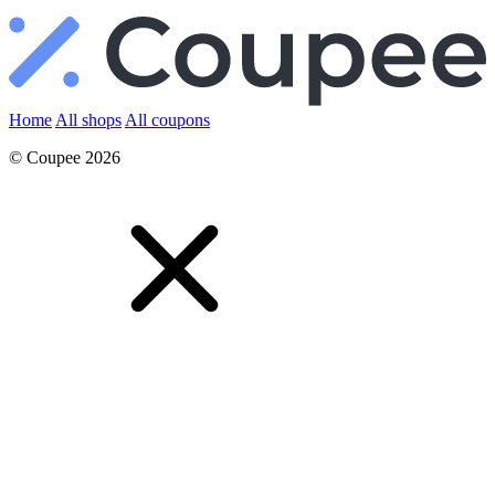
Home
All shops
All coupons
© Coupee 2026