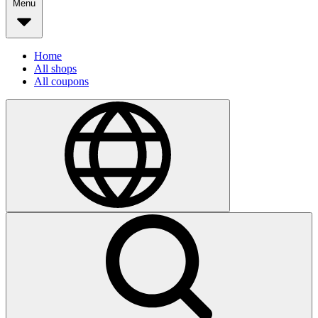
Menu
Home
All shops
All coupons