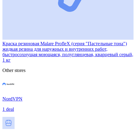
Краска резиновая Malare ProfleX (серия "Пастельные тона")
жидкая резина для наружных и внутренних работ,
быстросохнущая моющаяся, полуглянцевая, кварцевый серый,
1 кг
Other stores
NordVPN
1 deal