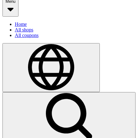
Menu
Home
All shops
All coupons